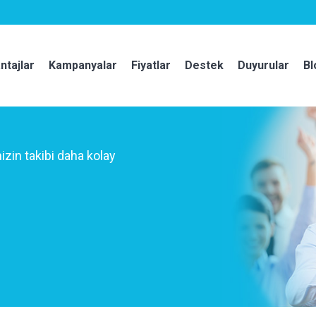
ntajlar
Kampanyalar
Fiyatlar
Destek
Duyurular
Bl
izin takibi daha kolay