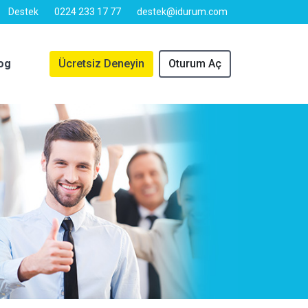
Destek
0224 233 17 77
destek@idurum.com
og
Ücretsiz Deneyin
Oturum Aç