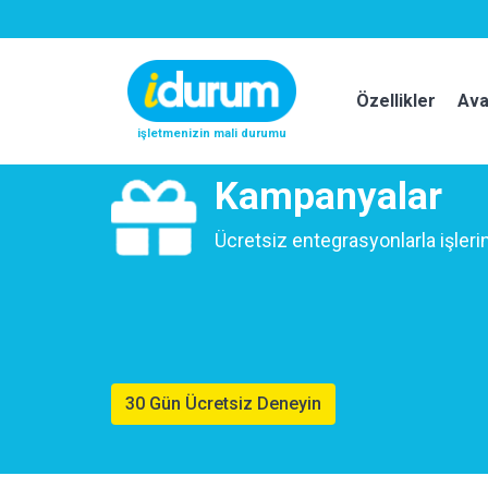
Özellikler
Ava
işletmenizin mali durumu
Kampanyalar
Ücretsiz entegrasyonlarla işlerin
30 Gün Ücretsiz Deneyin