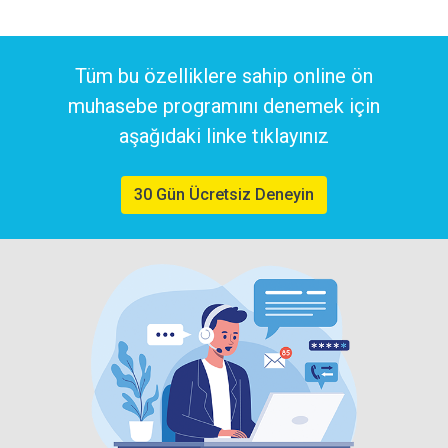
Tüm bu özelliklere sahip online ön
muhasebe programını denemek için
aşağıdaki linke tıklayınız
30 Gün Ücretsiz Deneyin