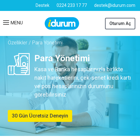
Destek
0224 233 17 77
destek@idurum.com
MENU
Oturum Aç
Özellikler
/
Para Yönetimi
Para Yönetimi
Kasa ve Banka hesaplarınızla birlikte
nakit hareketlerini, çek-senet kredi kartı
ve pos hesaplarınızın durumunu
görebilirsiniz
30 Gün Ücretsiz Deneyin